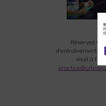
N
f
c
Réservez vos
d’entraînements 
mail à l’ad
practice@orlean