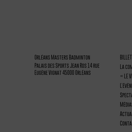
Orléans Masters Badminton
BILLET
Palais des Sports Jean Ros 14 rue
La co
Eugène Vignat 45000 Orléans
« LE 
L’évè
Spect
Média
Actua
Conta