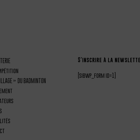
S’inscrire à la newslett
TERIE
mpétition
[sibwp_form id=1]
VILLAGE » DU BADMINTON
nement
ateurs
s
lités
ct