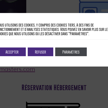
ous utilisons des cookies, y compris des cookies tiers, à des fins de
onctionnement et d’analyses statistiques. Vous pouvez en savoir plus sur le
ookies que nous utilisons ou les désactiver dans "Paramètres".
 terrains
en
envoyant un
Pour toute demand
Accepter
Refuser
Paramètres
resse :
remplir et renvoy
smasters.com
Réservation Hébergement