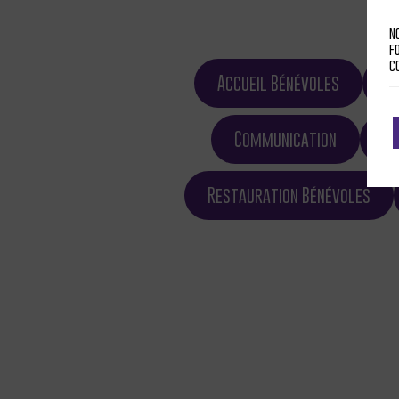
N
f
c
Accueil Bénévoles
A
Communication
Es
Restauration Bénévoles