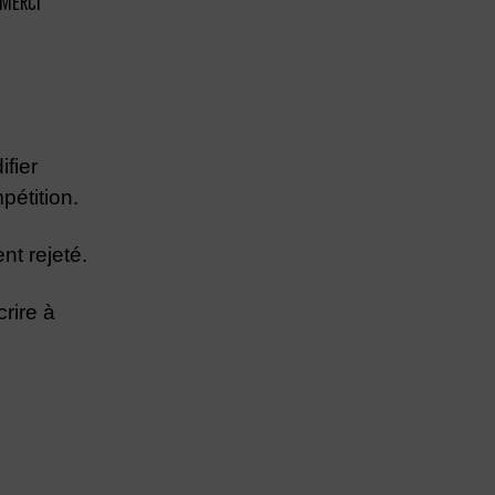
 Merci
ifier
pétition.
t rejeté.
rire à