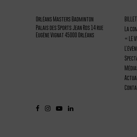
Orléans Masters Badminton
BILLET
Palais des Sports Jean Ros 14 rue
La co
Eugène Vignat 45000 Orléans
« LE 
L’évè
Spect
Média
Actua
Conta