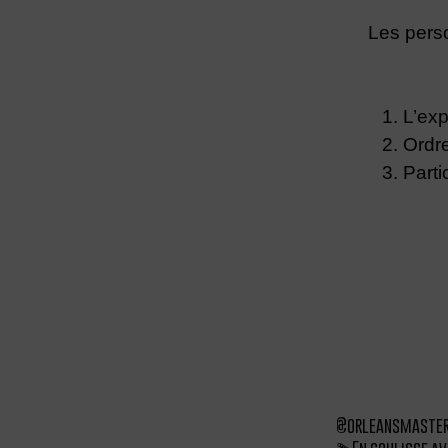
Les pers
1. L’expér
2. Ordre 
3. Partici
@orleansmaste