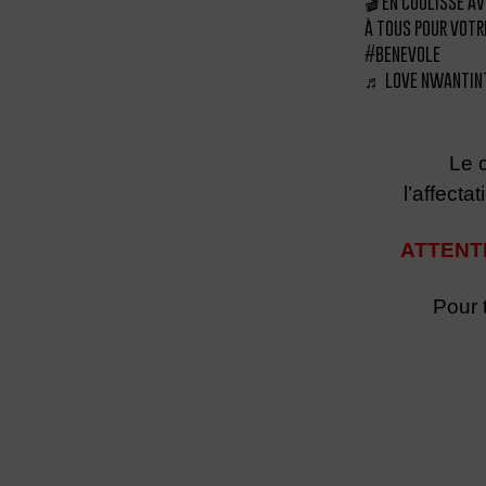
🎬 En coulisse a
à tous pour vot
#benevole
♬ love nwantinti
Le c
l’affect
ATTENTI
Pour 