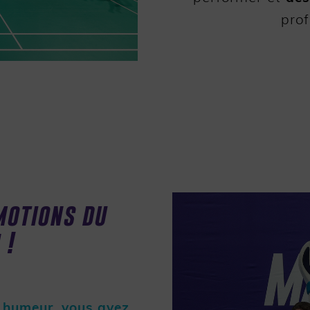
prof
motions du
!
e humeur, vous avez