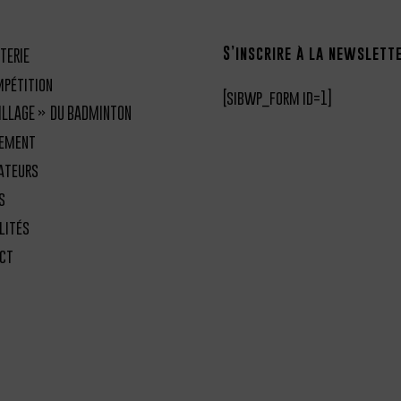
S’inscrire à la newslett
TERIE
mpétition
[sibwp_form id=1]
VILLAGE » DU BADMINTON
nement
ateurs
s
lités
ct