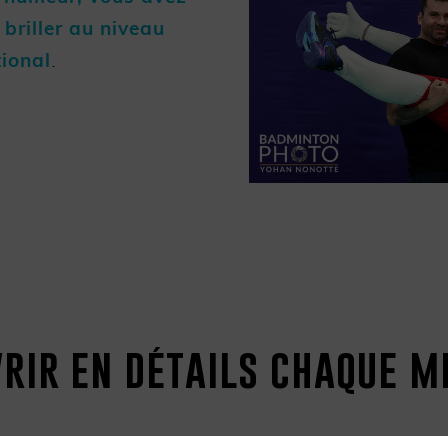
briller au niveau
tional
.
rir en détails chaque mi