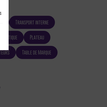
s
ue
Transport interne
Logistique
Plateau
teurs
Table de Marque