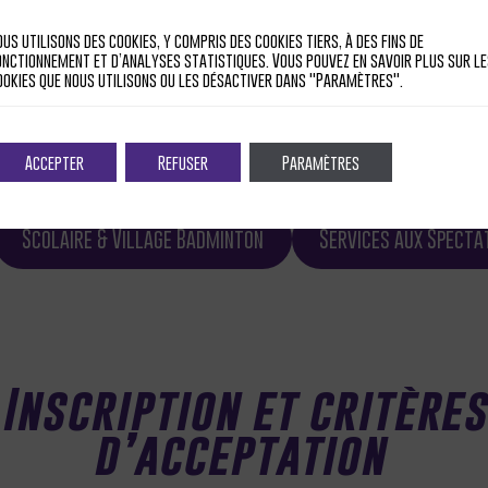
ous utilisons des cookies, y compris des cookies tiers, à des fins de
onctionnement et d’analyses statistiques. Vous pouvez en savoir plus sur le
ookies que nous utilisons ou les désactiver dans "Paramètres".
ccueil Joueurs
Accueil VIP
Restauration publiq
Accepter
Refuser
Paramètres
paces VIP
Gestion Joueurs
Informatique
Scolaire & Village Badminton
Services aux Specta
Inscription et critères
d’acceptation