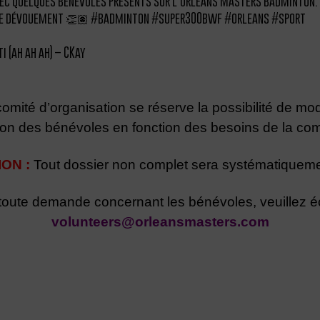
vec quelques bénévoles présents sur l’Orléans Masters Badminton.
re dévouement 👏🏽
#badminton
#super300bwf
#orleans
#sport
 (ah ah ah) – CKay
omité d’organisation se réserve la possibilité de mod
ation des bénévoles en fonction des besoins de la com
ON :
Tout dossier non complet sera systématiquemen
toute demande concernant les bénévoles, veuillez éc
volunteers@orleansmasters.com