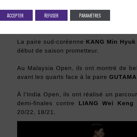
Accepter
Refuser
Paramètres
La paire sud-coréenne
KANG Min Hyu
début de saison prometteur.
Au Malaysia Open, ils ont montré de bel
avant les quarts face à la paire
GUTAM
À l’India Open, ils ont réalisé un parcou
demi-finales contre
LIANG Wei Ken
20/22, 18/21.