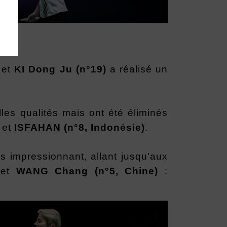
k
et
KI Dong Ju (n°19)
a réalisé un
les qualités mais ont été éliminés
A
et
ISFAHAN (n°8, Indonésie)
.
rs impressionnant, allant jusqu’aux
g
et
WANG Chang (n°5, Chine)
: