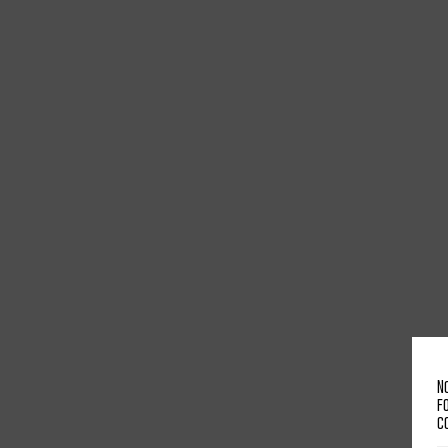
N
f
c