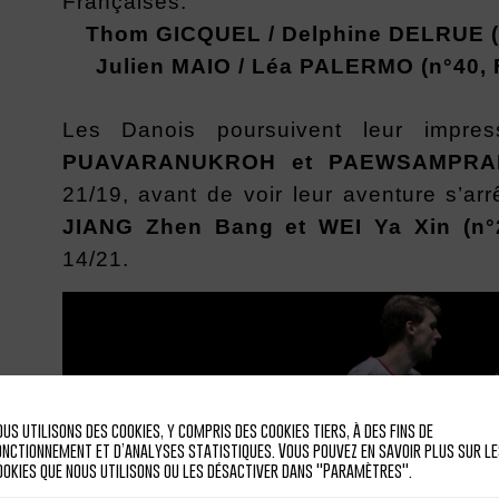
Françaises:
Thom GICQUEL / Delphine DELRUE (n
Julien MAIO / Léa PALERMO (n°40, 
Les Danois poursuivent leur impres
PUAVARANUKROH et PAEWSAMPRAN (
21/19, avant de voir leur aventure s’arr
JIANG Zhen Bang et WEI Ya Xin (n°2
14/21.
ous utilisons des cookies, y compris des cookies tiers, à des fins de
onctionnement et d’analyses statistiques. Vous pouvez en savoir plus sur le
ookies que nous utilisons ou les désactiver dans "Paramètres".